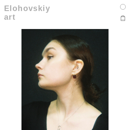
Elohovskiy
art