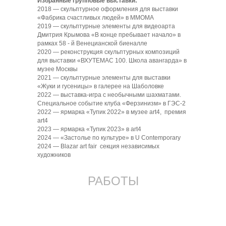
Избранные групповые выставки:
2018 — скульптурное оформления для выставки
«Фабрика счастливых людей» в ММОМА
2019 — скульптурные элементы для видеоарта
Дмитрия Крымова «В конце пребывает начало» в
рамках 58 - й Венецианской биеналле
2020 — реконструкция скульптурных композиций
для выставки «ВХУТЕМАС 100. Школа авангарда» в
музее Москвы
Контакты
Договор-оферта
2021 — скульптурные элементы для выставки
+7 (909) 151-27-27
Политика конфиденциальности
«Жуки и гусеницы» в галерее на Шаболовке
art@elohovskiy.gallery
Лицензионное соглашение
2022 — выставка-игра с необычными шахматами.
ИП ЯКОВЛЕВ АНДРЕЙ ВЛАДИМИРОВИЧ
ИНН 772577647283
Специальное событие клуба «Ферзинизм» в ГЭС-2
ОГРН/ОГРНИП 325774600052961
2022 — ярмарка «Тупик 2022» в музее art4, премия
art4
2023 — ярмарка «Тупик 2023» в art4
2024 — «Застолье по культуре» в U Contemporary
2024 — Blazar art fair секция независимых
художников
РАБОТЫ