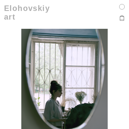
Elohovskiy
art