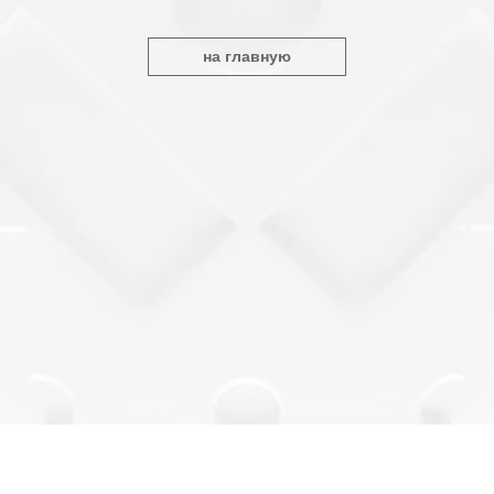
Контакты
Договор-оферта
+7 (909) 151-27-27
Политика конфиденциальности
art@elohovskiy.gallery
Лицензионное соглашение
ИП ЯКОВЛЕВ АНДРЕЙ ВЛАДИМИРОВИЧ
ИНН 772577647283
ОГРН/ОГРНИП 325774600052961