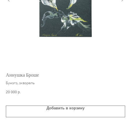
Аннушка Броше
Из
Бумага, акварель
Сме
202
20 000
р.
70 
Добавить в корзину