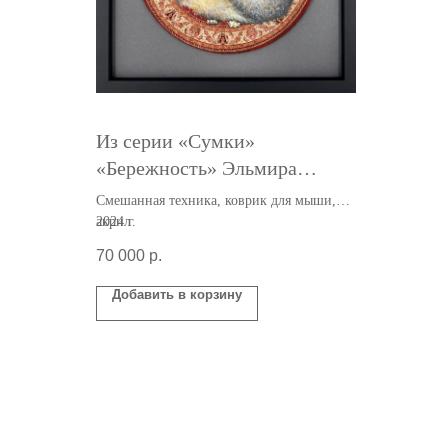
Из серии «Cумки»
«Бережность» Эльмира
Сафина
Смешанная техника, коврик для мыши,
акрил
2024 г.
70 000
р.
Добавить в корзину