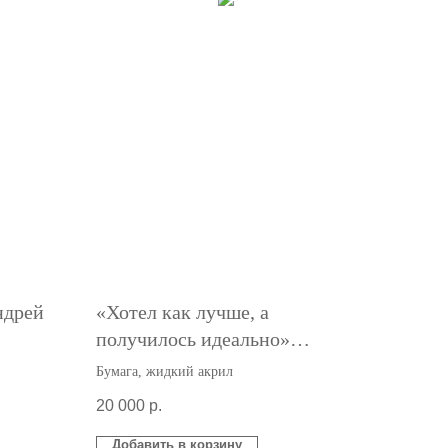
ндрей
«Хотел как лучше, а
получилось идеально»
Андрей Логвин
Бумага, жидкий акрил
20 000
р.
Добавить в корзину