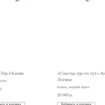
 Тер-Оганян
«Счастье где-то тут» А
Логвин
ручка
Бумага, жидкий акрил
р.
20 000
р.
ить в корзину
Добавить в корзину