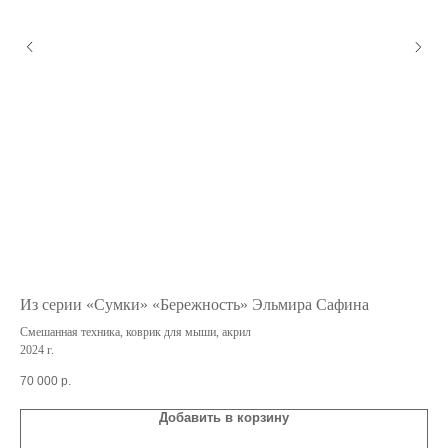
Из серии «Cумки» «Бережность» Эльмира Сафина
«У
Смешанная техника, коврик для мыши, акрил
Бум
2024 г.
20 
70 000
р.
Добавить в корзину