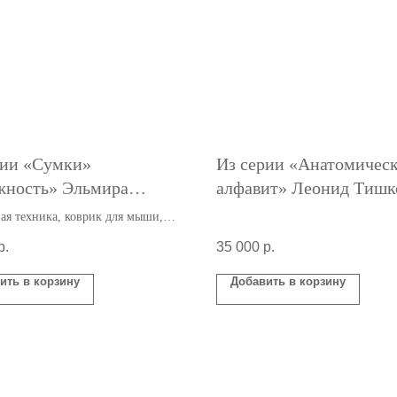
рии «Cумки»
Из серии «Анатомичес
жность» Эльмира
алфавит» Леонид Тишк
а
я техника, коврик для мыши,
р.
35 000
р.
ить в корзину
Добавить в корзину